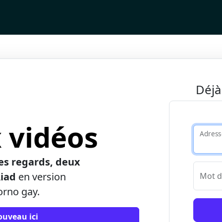
Déjà
 vidéos
Adress
des regards, deux
Riad
en version
Mot d
orno gay.
nouveau ici