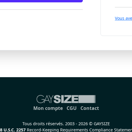
Vous ave
Mon compte
-
CGU
-
Contact
Tous droits réservés. 2003 - 2026 © GAYSIZE
8 U.S.C. 2257
Record-Keeping Requirements Compliance Stateme